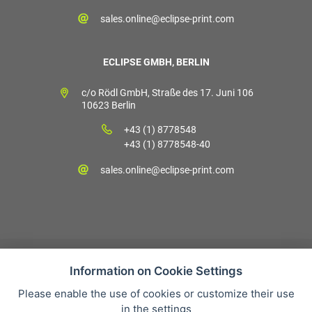
sales.online@eclipse-print.com
ECLIPSE GMBH, BERLIN
c/o Rödl GmbH, Straße des 17. Juni 106
10623 Berlin
+43 (1) 8778548
+43 (1) 8778548-40
sales.online@eclipse-print.com
Information on Cookie Settings
Please enable the use of cookies or customize their use
Verkaufsbedingungen
in the settings
Datenschutz