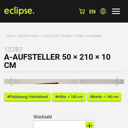
EN
Eclipse
»
DEKORATIONEN
»
AUFSTELLER, FIGUREN
»
13787 - A-Aufsteller
13787
A-AUFSTELLER 50 × 210 × 10
CM
#Platzierung: freistehend
#Höhe: > 180 cm
#Breite: < 140 cm
Stückzahl