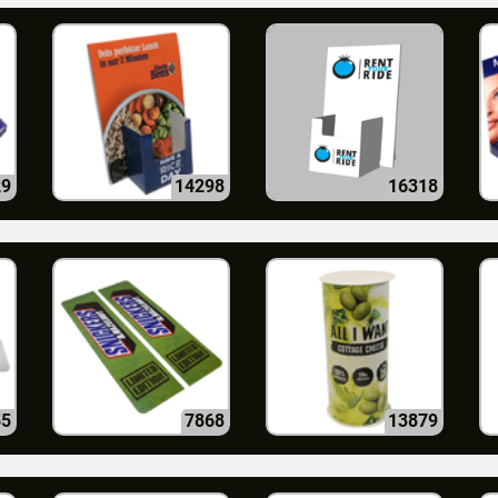
29
14298
16318
55
7868
13879