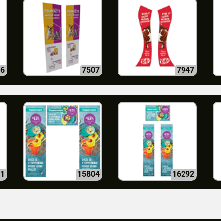
76
7507
7947
41
15804
16292