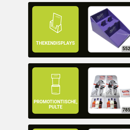
THEKENDISPLAYS
55
PROMOTIONTISCHE,
PULTE
78