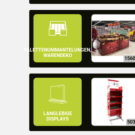
PALETTENUMMANTELUNGEN,
WARENDEKO
156
LANGLEBIGE
DISPLAYS
50