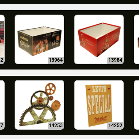
02
13964
13984
37
14253
14252