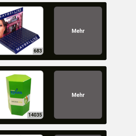
Mehr
683
Mehr
14035