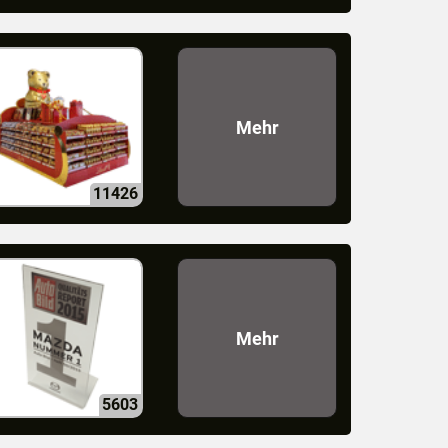
Mehr
11426
Mehr
5603