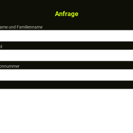
Anfrage
ame und Familienname
il
fonnummer