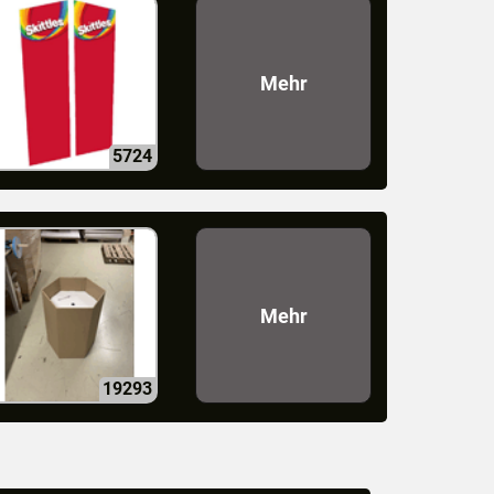
Mehr
5724
Mehr
19293