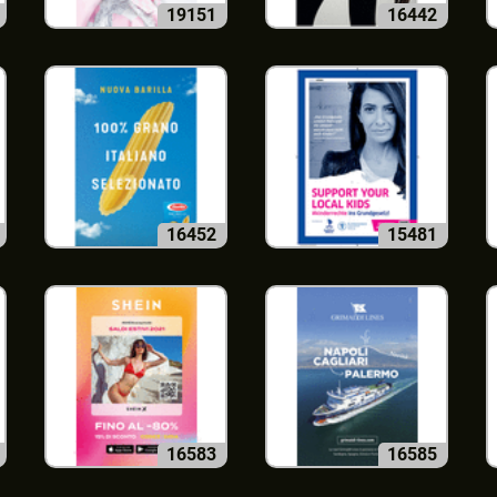
19151
16442
16452
15481
16583
16585