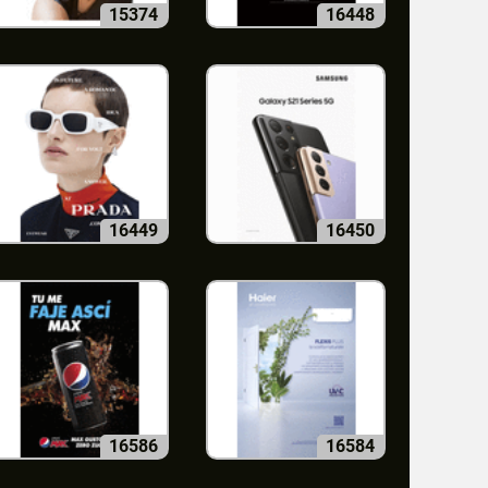
15374
16448
16449
16450
16586
16584