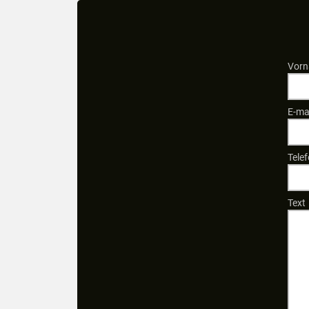
Vorn
E-ma
Tele
Text