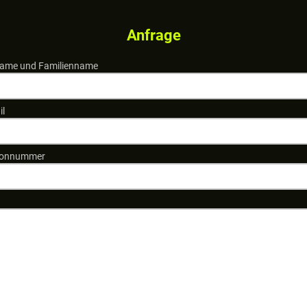
Anfrage
ame und Familienname
il
fonnummer