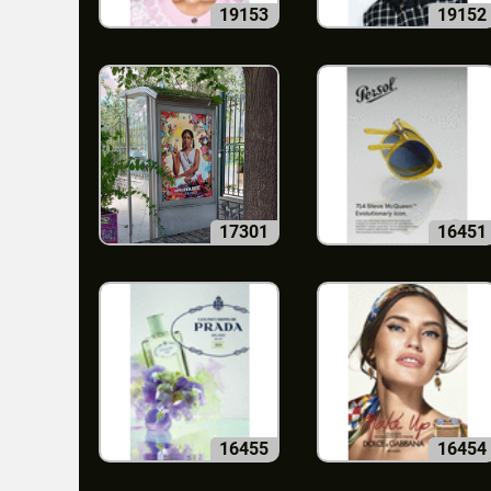
19153
19152
17301
16451
16455
16454