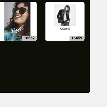
16582
16459