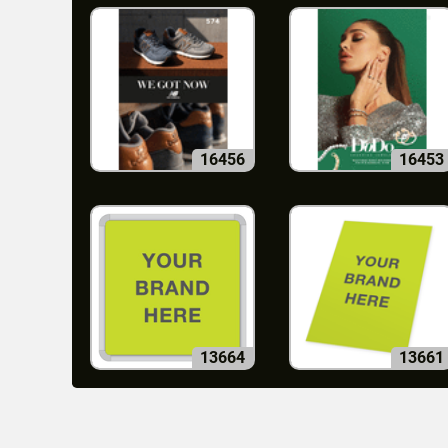
16456
16453
13664
13661