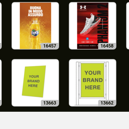
16457
16458
13663
13662