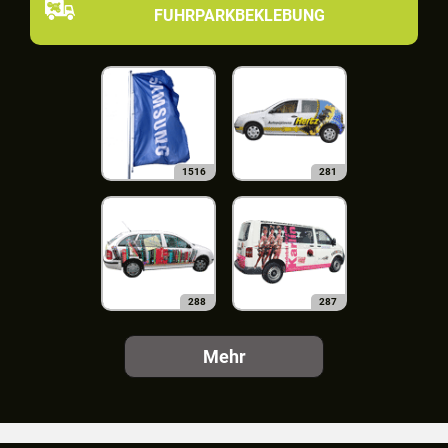
FUHRPARKBEKLEBUNG
1516
281
288
287
Mehr