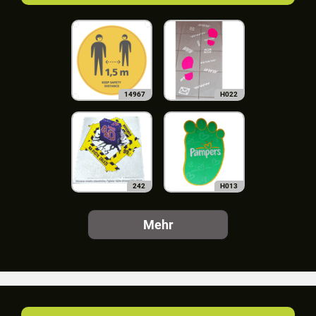
14967
H022
242
H013
Mehr