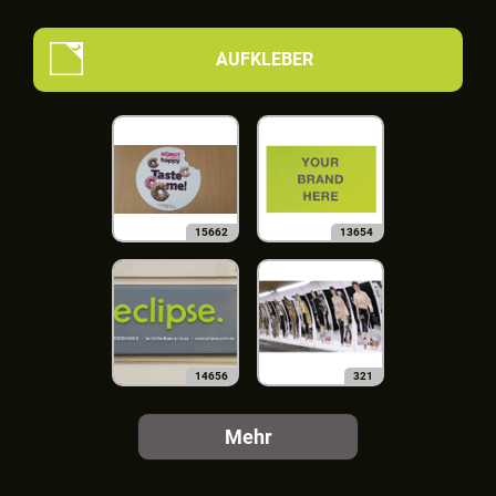
AUFKLEBER
15662
13654
14656
321
Mehr