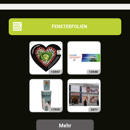
FENSTERFOLIEN
13547
13548
17995
2671
Mehr