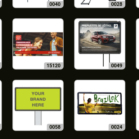
0040
0028
15120
0049
0058
0024