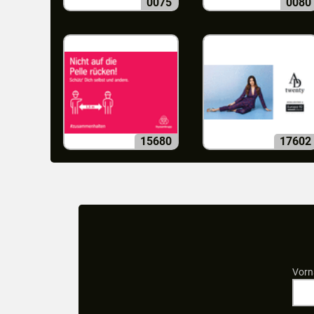
0075
0080
15680
17602
Vorn