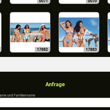
0071
0070
17882
17883
Anfrage
ame und Familienname