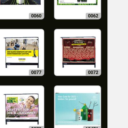
0060
0062
0077
0072