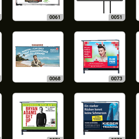
0061
0051
0068
0073