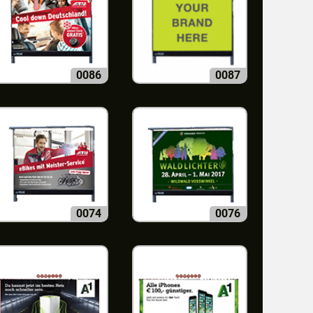
0086
0087
0074
0076