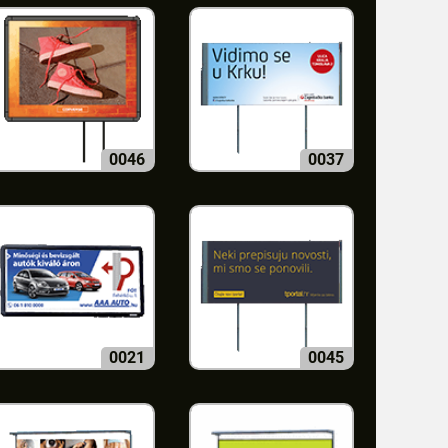
0046
0037
0021
0045