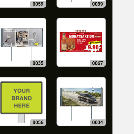
0059
0039
0035
0067
0056
0034