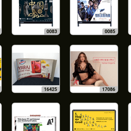
0083
0085
16425
17086