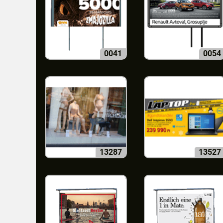
0041
0054
13287
13527