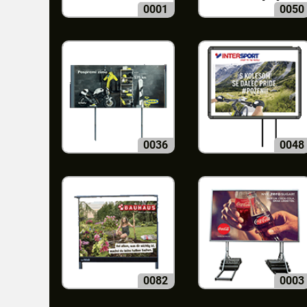
0001
0050
0036
0048
0082
0003