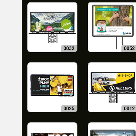
0032
0052
0025
0012