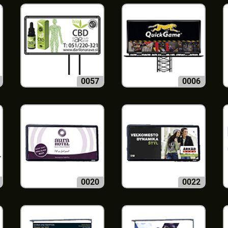
0057
0006
0020
0022