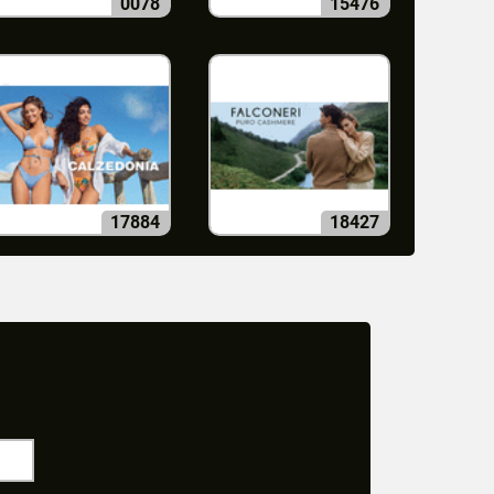
0078
15476
17884
18427