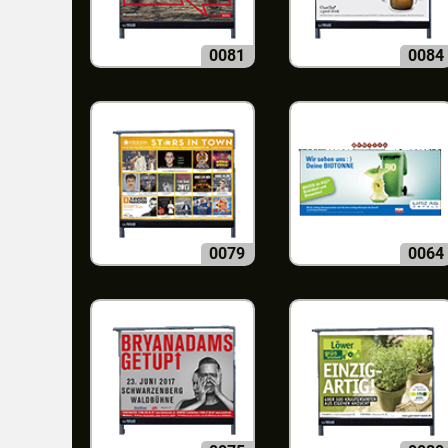
0081
0084
0079
0064