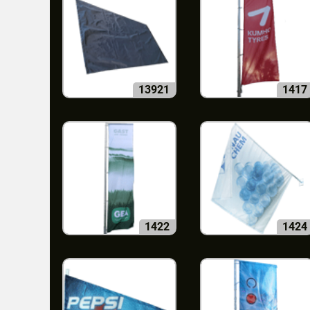
13921
1417
1422
1424