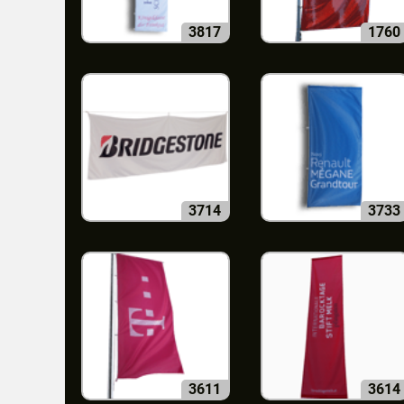
3817
1760
3714
3733
3611
3614