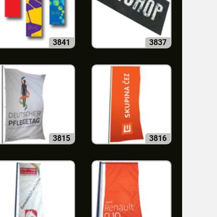
3841
3837
3815
3816