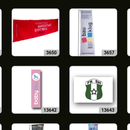
3650
3657
13642
13643