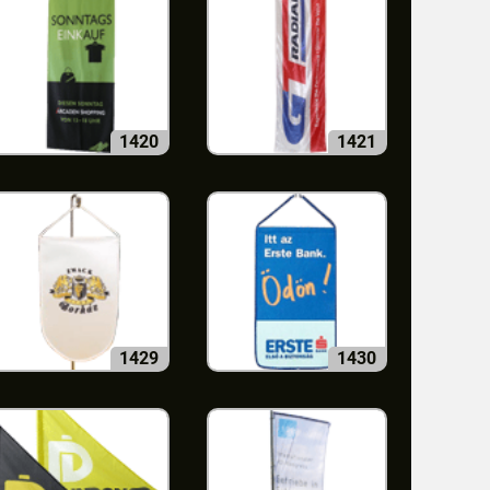
1420
1421
1429
1430