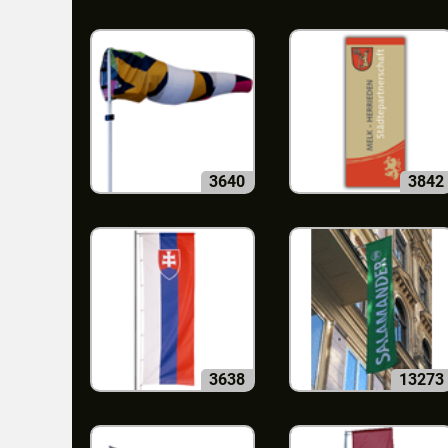
3640
3842
3638
13273