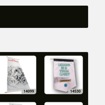
14099
14530