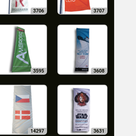
3706
3707
3595
3608
14297
3631