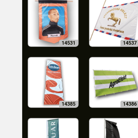
14531
14537
14385
14386