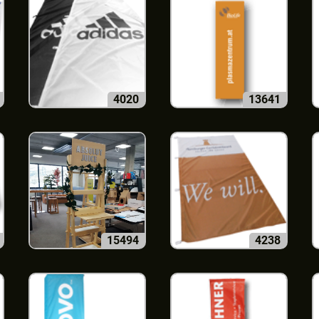
4020
13641
15494
4238