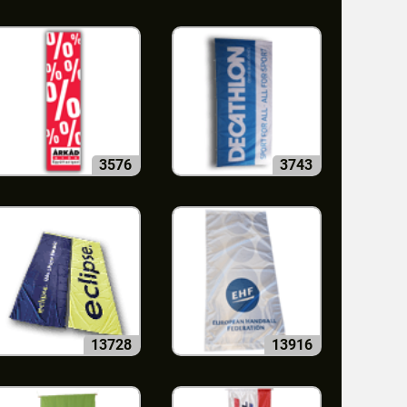
3576
3743
13728
13916