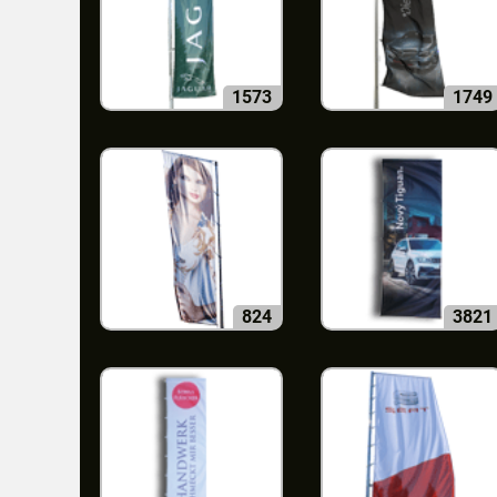
1573
1749
824
3821