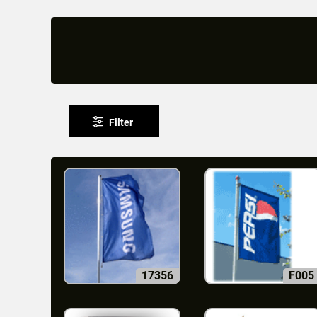
Filter
17356
F005