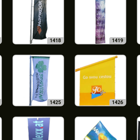
1418
1419
1425
1426