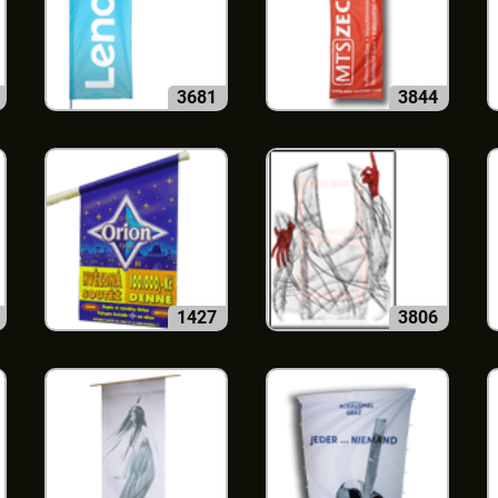
3681
3844
1427
3806