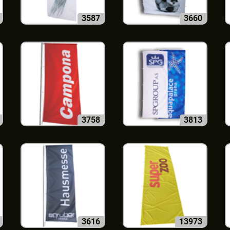
3587
3660
3758
3813
3616
13973