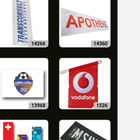
14266
14360
13968
1526