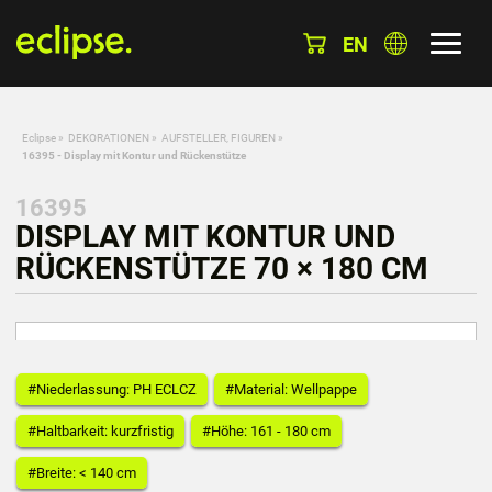
EN
Eclipse
»
DEKORATIONEN
»
AUFSTELLER, FIGUREN
»
16395 - Display mit Kontur und Rückenstütze
16395
DISPLAY MIT KONTUR UND
RÜCKENSTÜTZE 70 × 180 CM
#Niederlassung: PH ECLCZ
#Material: Wellpappe
#Haltbarkeit: kurzfristig
#Höhe: 161 - 180 cm
#Breite: < 140 cm