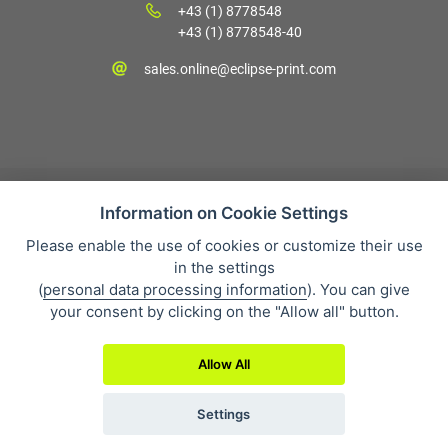
+43 (1) 8778548
+43 (1) 8778548-40
sales.online@eclipse-print.com
Information on Cookie Settings
Please enable the use of cookies or customize their use
Verkaufsbedingungen
in the settings
Datenschutz
(
personal data processing information
). You can give
Über uns
your consent by clicking on the "Allow all" button.
Whistleblowing
Allow All
Settings
2019 © Eclipse GmbH