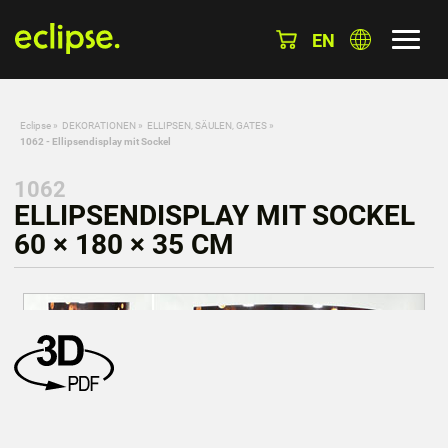
EN
Eclipse
»
DEKORATIONEN
»
ELLIPSEN, SÄULEN, GATES
»
1062 - Ellipsendisplay mit Sockel
1062
ELLIPSENDISPLAY MIT SOCKEL
60 × 180 × 35 CM