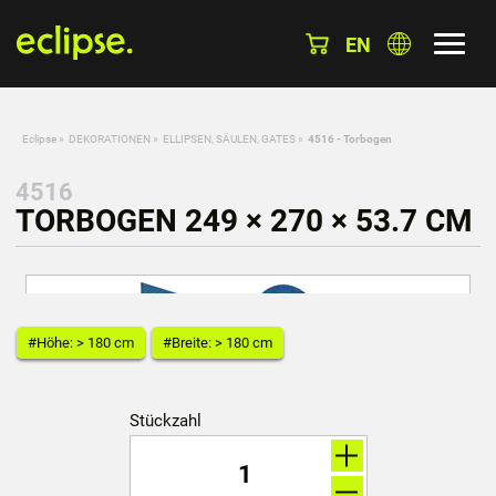
EN
Eclipse
»
DEKORATIONEN
»
ELLIPSEN, SÄULEN, GATES
»
4516 - Torbogen
4516
TORBOGEN 249 × 270 × 53.7 CM
#Höhe: > 180 cm
#Breite: > 180 cm
Stückzahl