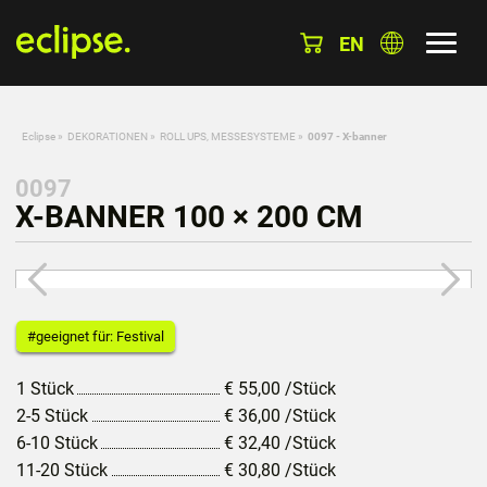
EN
Eclipse
»
DEKORATIONEN
»
ROLL UPS, MESSESYSTEME
»
0097 - X-banner
0097
X-BANNER 100 × 200 CM
#geeignet für: Festival
1 Stück
€
55,00
/Stück
2-5 Stück
€
36,00
/Stück
6-10 Stück
€
32,40
/Stück
11-20 Stück
€
30,80
/Stück