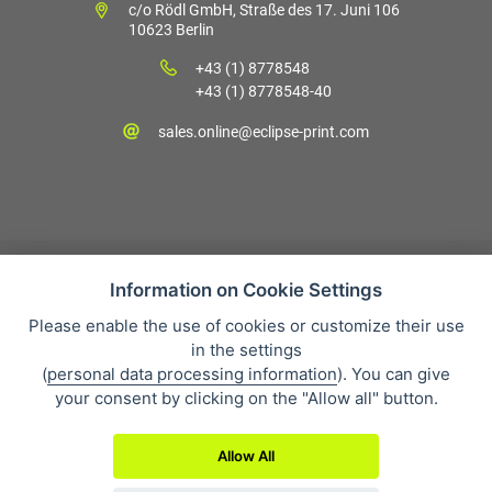
c/o Rödl GmbH, Straße des 17. Juni 106
10623 Berlin
+43 (1) 8778548
+43 (1) 8778548-40
sales.online@eclipse-print.com
Information on Cookie Settings
Please enable the use of cookies or customize their use
Verkaufsbedingungen
in the settings
Datenschutz
(
personal data processing information
). You can give
Über uns
your consent by clicking on the "Allow all" button.
Whistleblowing
Allow All