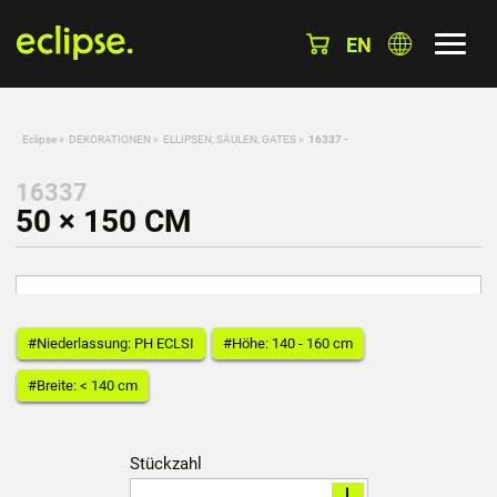
EN
Eclipse
»
DEKORATIONEN
»
ELLIPSEN, SÄULEN, GATES
»
16337 -
16337
50 × 150 CM
#Niederlassung: PH ECLSI
#Höhe: 140 - 160 cm
#Breite: < 140 cm
Stückzahl