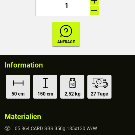
Information
50 cm
150 cm
2,52 kg
27 Tage
Materialien
05-864 CARD SBS 350g 185x130 W/W