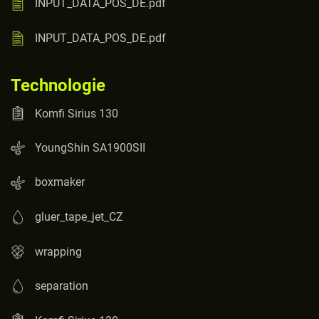
INPUT_DATA_POS_DE.pdf
INPUT_DATA_POS_DE.pdf
Technologie
Komfi Sirius 130
YoungShin SA1900SII
boxmaker
gluer_tape_jet_CZ
wrapping
separation