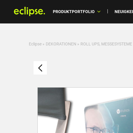
PRODUKTPORTFOLIO
NEUIGKE
Eclipse
»
DEKORATIONEN
»
ROLL UPS, MESSESYSTEME