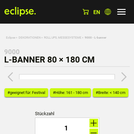
EN
Eclipse
»
DEKORATIONEN
»
ROLL UPS, MESSESYSTEME
»
9000 - L-banner
9000
L-BANNER 80 × 180 CM
#geeignet für: Festival
#Höhe: 161 - 180 cm
#Breite: < 140 cm
Stückzahl