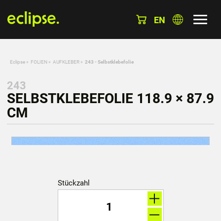
EN
Eclipse
»
FOLIEN
»
AUFKLEBER
»
243 - Selbstklebefolie
243
SELBSTKLEBEFOLIE 118.9 × 87.9
CM
Stückzahl