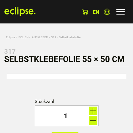
EN
Eclipse
»
FOLIEN
»
AUFKLEBER
»
317 - Selbstklebefolie
317
SELBSTKLEBEFOLIE 55 × 50 CM
Stückzahl