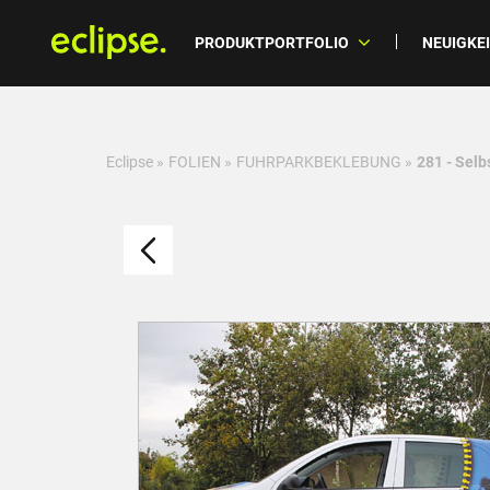
PRODUKTPORTFOLIO
NEUIGKE
Eclipse
»
FOLIEN
»
FUHRPARKBEKLEBUNG
»
281 - Selb