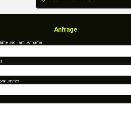
Anfrage
ame und Familienname
il
fonnummer