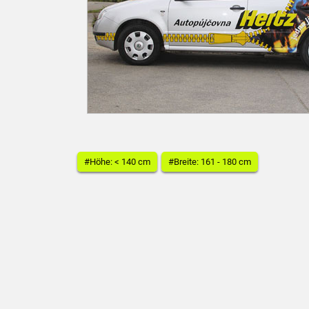
#Höhe: < 140 cm
#Breite: 161 - 180 cm