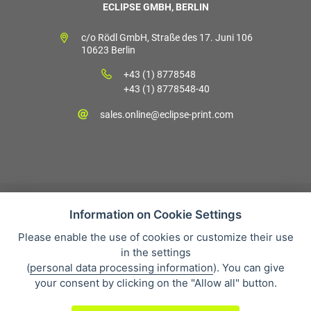
ECLIPSE GMBH, BERLIN
c/o Rödl GmbH, Straße des 17. Juni 106
10623 Berlin
+43 (1) 8778548
+43 (1) 8778548-40
sales.online@eclipse-print.com
Information on Cookie Settings
Please enable the use of cookies or customize their use
Verkaufsbedingungen
in the settings
Datenschutz
(
personal data processing information
). You can give
Über uns
your consent by clicking on the "Allow all" button.
Whistleblowing