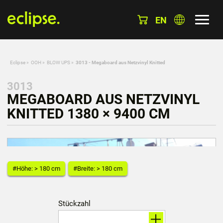
EN
Eclipse
»
OOH
»
BLOW UPS
»
3013 - Megaboard aus Netzvinyl Knitted
3013
MEGABOARD AUS NETZVINYL
KNITTED 1380 × 9400 CM
#Höhe: > 180 cm
#Breite: > 180 cm
Stückzahl