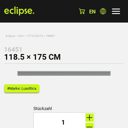
EN
Eclipse
»
OOH
»
CITYLIGHTS
»
16451 -
16451
118.5 × 175 CM
#Marke: Luxottica
Stückzahl