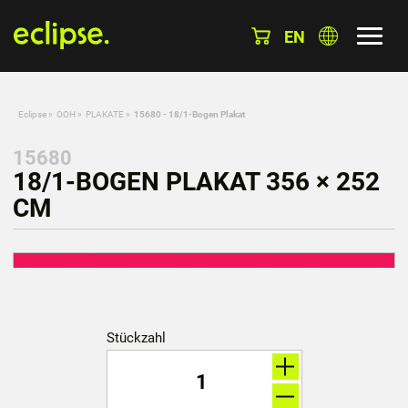
EN
Eclipse
»
OOH
»
PLAKATE
»
15680 - 18/1-Bogen Plakat
15680
18/1-BOGEN PLAKAT 356 × 252
CM
Stückzahl