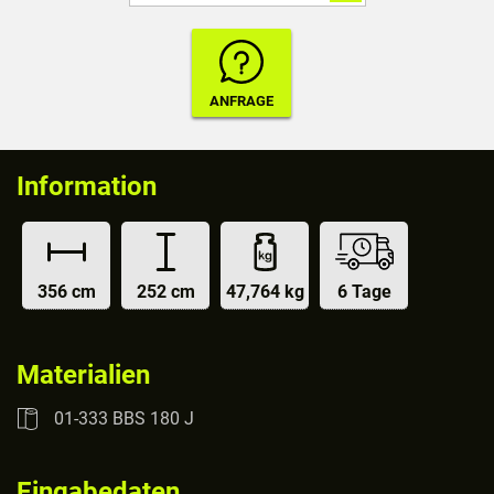
Information
356 cm
252 cm
47,764 kg
6 Tage
Materialien
01-333 BBS 180 J
Eingabedaten