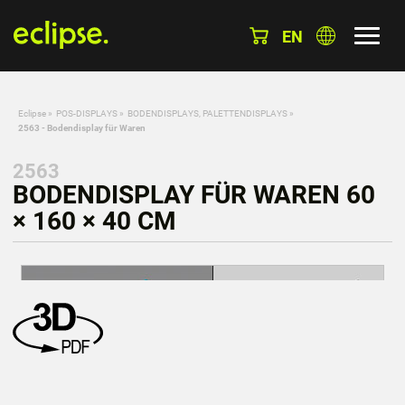
EN
Eclipse
»
POS-DISPLAYS
»
BODENDISPLAYS, PALETTENDISPLAYS
»
2563 - Bodendisplay für Waren
2563
BODENDISPLAY FÜR WAREN 60
× 160 × 40 CM