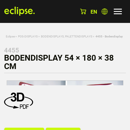
EN
Eclipse
»
POS-DISPLAYS
»
BODENDISPLAYS, PALETTENDISPLAYS
»
4455 - Bodendisplay
4455
BODENDISPLAY 54 × 180 × 38
CM