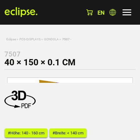
EN
Eclipse
»
POS-DISPLAYS
»
GONDOLA
»
7507 -
7507
40 × 150 × 0.1 CM
#Höhe: 140 - 160 cm
#Breite: < 140 cm