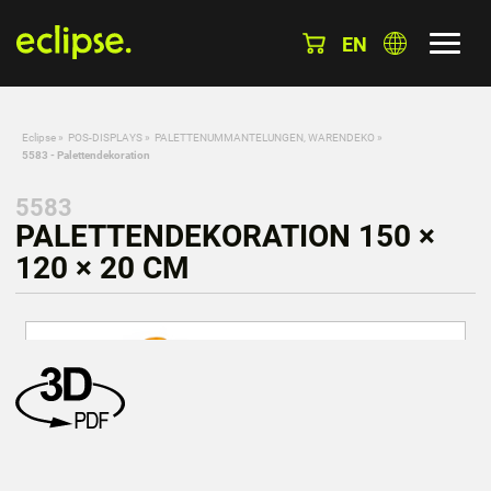
EN
Eclipse
»
POS-DISPLAYS
»
PALETTENUMMANTELUNGEN, WARENDEKO
»
5583 - Palettendekoration
5583
PALETTENDEKORATION 150 ×
120 × 20 CM