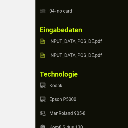
04- no card
Eingabedaten
INPUT_DATA_POS_DE.pdf
INPUT_DATA_POS_DE.pdf
Technologie
Kodak
Epson P5000
ManRoland 905-8
Komfi Sirius 130