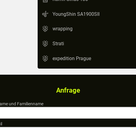
YoungShin SA1900SII
wrapping
Strati
expedition Prague
Anfrage
ame und Familienname
il