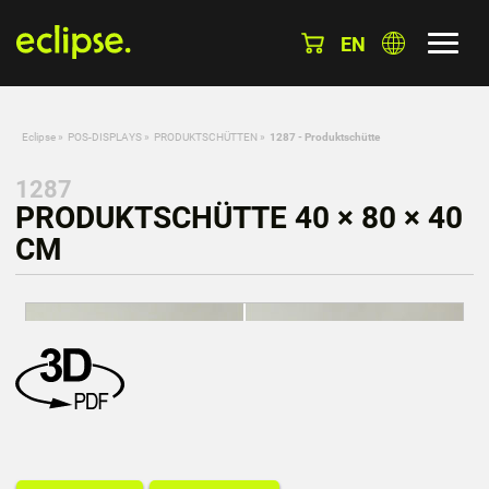
EN
Eclipse
»
POS-DISPLAYS
»
PRODUKTSCHÜTTEN
»
1287 - Produktschütte
1287
PRODUKTSCHÜTTE 40 × 80 × 40
CM