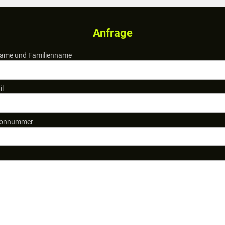
Anfrage
ame und Familienname
il
fonnummer