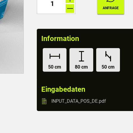
Information
50 cm
80 cm
50 cm
Eingabedaten
INPUT_DATA_POS_DE.pdf