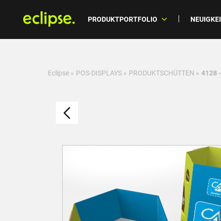
PRODUKTPORTFOLIO
NEUIGKE
Eclipse
»
POS-DISPLAYS
»
PRODUKTSCHÜTTEN
»
4128 