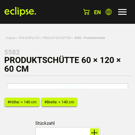
EN
Eclipse
»
POS-DISPLAYS
»
PRODUKTSCHÜTTEN
»
5582 - Produktschütte
5582
PRODUKTSCHÜTTE 60 × 120 ×
60 CM
#Höhe: < 140 cm
#Breite: < 140 cm
Stückzahl