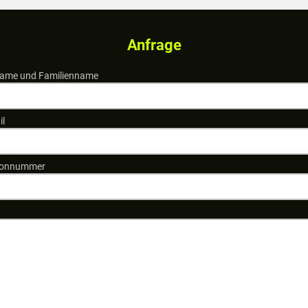
Anfrage
ame und Familienname
il
fonnummer