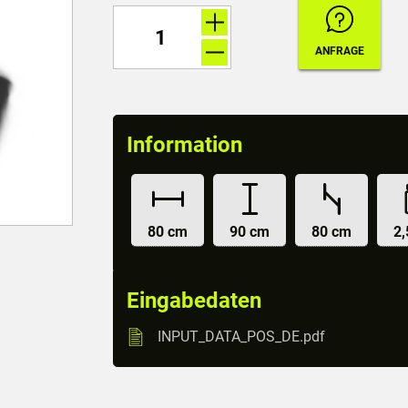
Information
80 cm
90 cm
80 cm
2,
Eingabedaten
INPUT_DATA_POS_DE.pdf