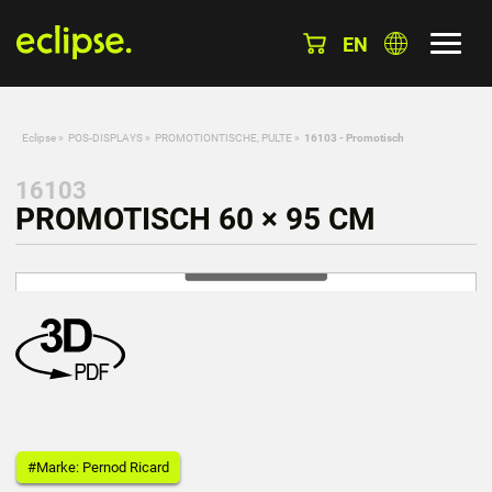
EN
Eclipse
»
POS-DISPLAYS
»
PROMOTIONTISCHE, PULTE
»
16103 - Promotisch
16103
PROMOTISCH 60 × 95 CM
#Marke: Pernod Ricard