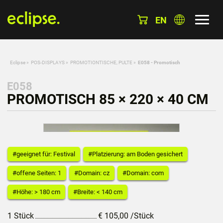
EN
Eclipse
»
POS-DISPLAYS
»
PROMOTIONTISCHE, PULTE
»
E058 - Promotisch
E058
PROMOTISCH 85 × 220 × 40 CM
#geeignet für: Festival
#Platzierung: am Boden gesichert
#offene Seiten: 1
#Domain: cz
#Domain: com
#Höhe: > 180 cm
#Breite: < 140 cm
1 Stück
€
105,00
/Stück