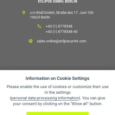
ECLIPSE GMBH, BERLIN
c/o Rödl GmbH, Straße des 17. Juni 106
10623 Berlin
+43 (1) 8778548
+43 (1) 8778548-40
sales.online@eclipse-print.com
Information on Cookie Settings
Please enable the use of cookies or customize their use
Verkaufsbedingungen
in the settings
Datenschutz
(
personal data processing information
). You can give
Über uns
your consent by clicking on the "Allow all" button.
Whistleblowing