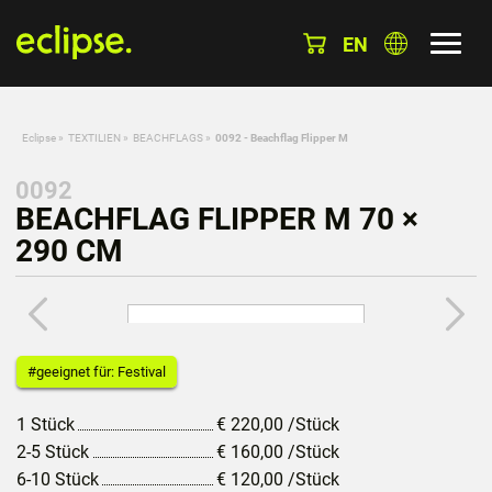
EN
Eclipse
»
TEXTILIEN
»
BEACHFLAGS
»
0092 - Beachflag Flipper M
0092
BEACHFLAG FLIPPER M 70 ×
290 CM
#geeignet für: Festival
1 Stück
€
220,00
/Stück
2-5 Stück
€
160,00
/Stück
6-10 Stück
€
120,00
/Stück