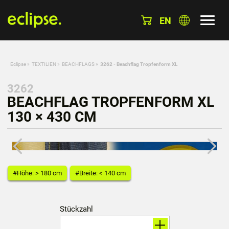
EN
Eclipse
»
TEXTILIEN
»
BEACHFLAGS
»
3262 - Beachflag Tropfenform XL
3262
BEACHFLAG TROPFENFORM XL
130 × 430 CM
#Höhe: > 180 cm
#Breite: < 140 cm
Stückzahl