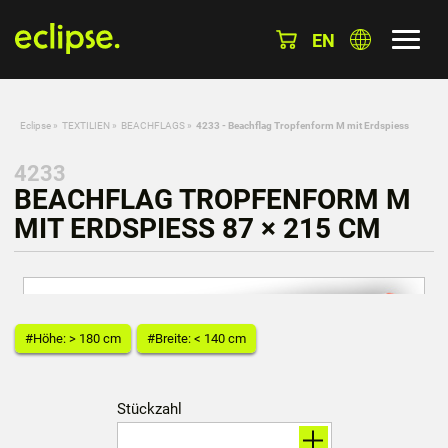
EN
Eclipse
»
TEXTILIEN
»
BEACHFLAGS
»
4233 - Beachflag Tropfenform M mit Erdspiess
4233
BEACHFLAG TROPFENFORM M
MIT ERDSPIESS 87 × 215 CM
#Höhe: > 180 cm
#Breite: < 140 cm
Stückzahl