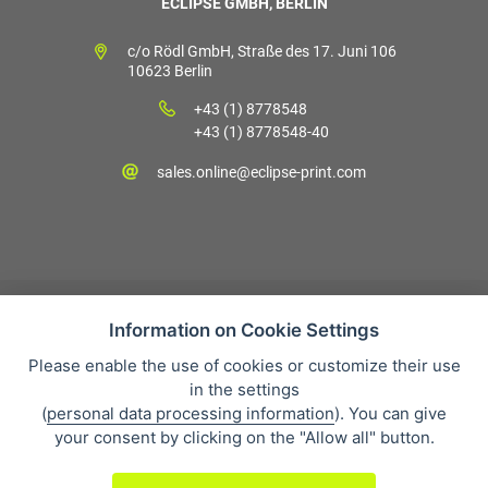
ECLIPSE GMBH, BERLIN
c/o Rödl GmbH, Straße des 17. Juni 106
10623 Berlin
+43 (1) 8778548
+43 (1) 8778548-40
sales.online@eclipse-print.com
Information on Cookie Settings
Please enable the use of cookies or customize their use
Verkaufsbedingungen
in the settings
Datenschutz
(
personal data processing information
). You can give
Über uns
your consent by clicking on the "Allow all" button.
Whistleblowing