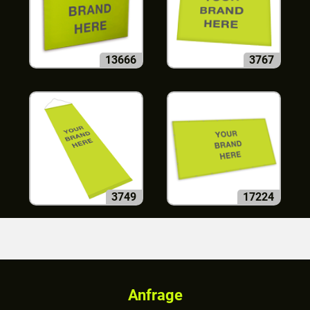
13666
3767
3749
17224
Anfrage