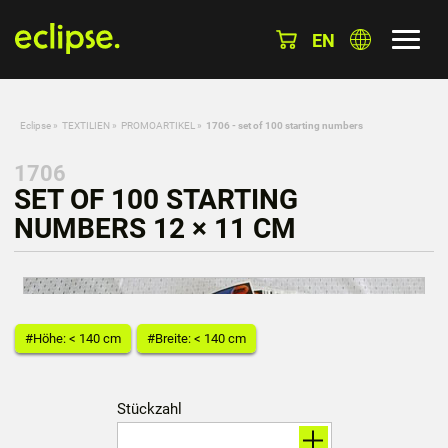
EN
Eclipse
»
TEXTILIEN
»
PROMOARTIKEL
»
1706 - set of 100 starting numbers
1706
SET OF 100 STARTING
NUMBERS 12 × 11 CM
#Höhe: < 140 cm
#Breite: < 140 cm
Stückzahl