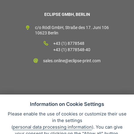
ECLIPSE GMBH, BERLIN
c/o Rödl GmbH, Straße des 17. Juni 106
10623 Berlin
+43 (1) 8778548
+43 (1) 8778548-40
sales.online@eclipse-print.com
Information on Cookie Settings
Please enable the use of cookies or customize their use
Verkaufsbedingungen
in the settings
Datenschutz
(
personal data processing information
). You can give
Über uns
your consent by clicking on the "Allow all" button.
Whistleblowing