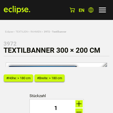
EN
Eclipse
»
TEXTILIEN
»
RAHMEN
»
3972 - Textilbanner
3972
TEXTILBANNER 300 × 200 CM
#Höhe: > 180 cm
#Breite: > 180 cm
Stückzahl