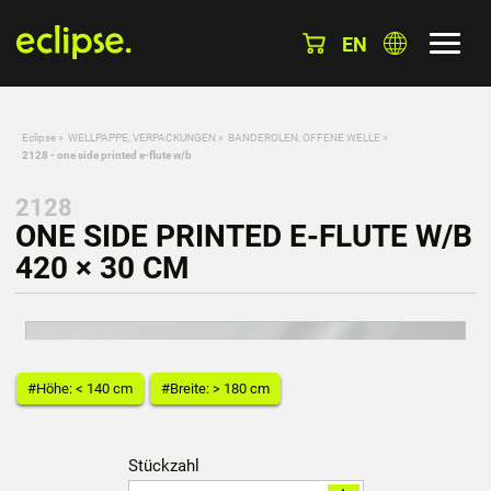
EN
Eclipse
»
WELLPAPPE, VERPACKUNGEN
»
BANDEROLEN, OFFENE WELLE
»
2128 - one side printed e-flute w/b
2128
ONE SIDE PRINTED E-FLUTE W/B
420 × 30 CM
#Höhe: < 140 cm
#Breite: > 180 cm
Stückzahl