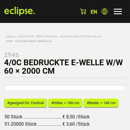
EN
Eclipse
»
WELLPAPPE, VERPACKUNGEN
»
BANDEROLEN, OFFENE WELLE
»
2946 - 4/0c bedruckte E-Welle w/w
2946
4/0C BEDRUCKTE E-WELLE W/W
60 × 2000 CM
#geeignet für: Festival
#Höhe: > 180 cm
#Breite: < 140 cm
50 Stück
€
8,50
/Stück
51-20000 Stück
€
3,60
/Stück