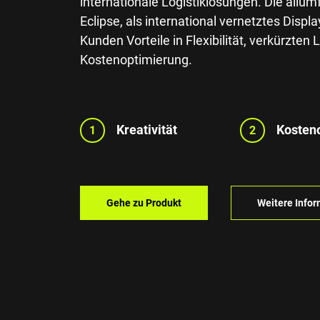
internationale Logistiklösungen. Die all
Eclipse, als international vernetztes Disp
Kunden Vorteile in Flexibilität, verkürzten 
Kostenoptimierung.
Kreativität
Kosten
1
2
Gehe zu Produkt
Weitere Info