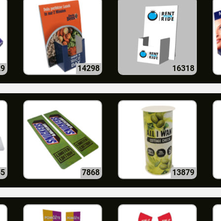
29
14298
16318
55
7868
13879