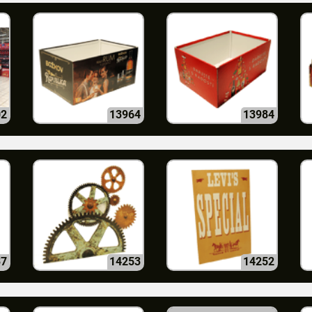
02
13964
13984
37
14253
14252