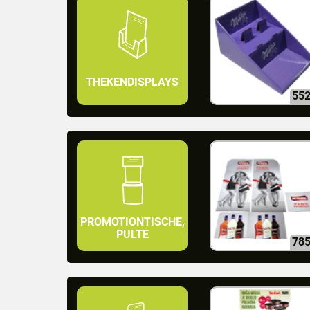
THEKENDISPLAYS
55
PROMOTIONTISCHE,
PULTE
78