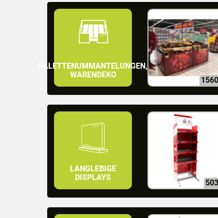
PALETTENUMMANTELUNGEN,
WARENDEKO
156
LANGLEBIGE
DISPLAYS
50