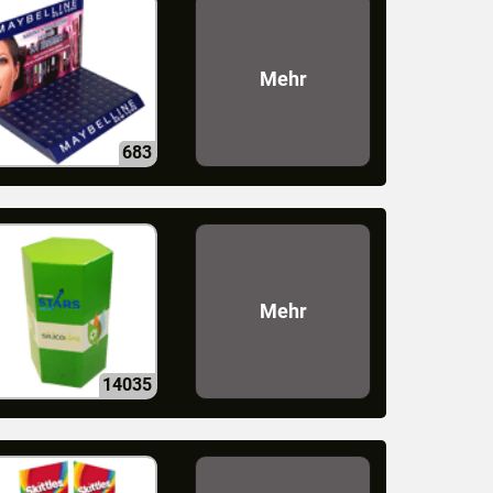
Mehr
683
Mehr
14035