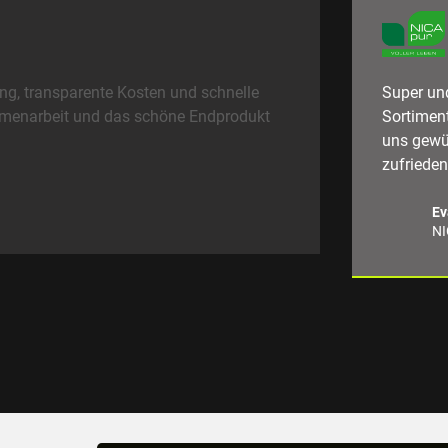
g, transparente Kosten und schnelle
Super un
mmenarbeit und das schöne Endprodukt
Sortiment
uns gewün
zufrieden
Ev
NI