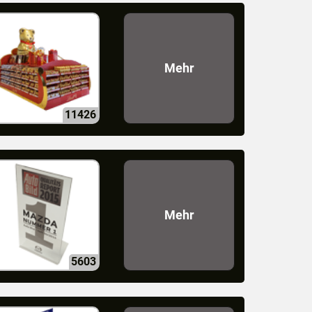
Mehr
11426
Mehr
5603