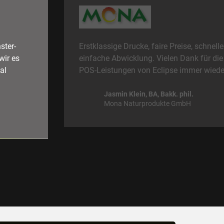
ster-
Erstklassige Drucke, faire Preise, schnell
wir es
einfache Abwicklung. Vielen Dank für di
al
POS-Leistungen von Eclipse immer wieder
Jasmin Klein, BA, Bakk. phil.
Mona Naturprodukte GmbH