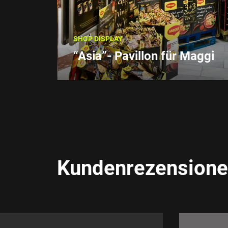
SHOP DISPLAY
“Asia”- Pavillon für Maggi
Kundenrezension