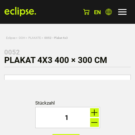
EN
Eclipse
»
OOH
»
PLAKATE
»
0052 - Plakat 4x3
0052
PLAKAT 4X3 400 × 300 CM
Stückzahl