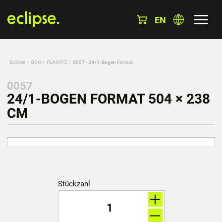
EN
Eclipse
»
OOH
»
PLAKATE
»
0057 - 24/1-Bogen Format
0057
24/1-BOGEN FORMAT 504 × 238
CM
Stückzahl