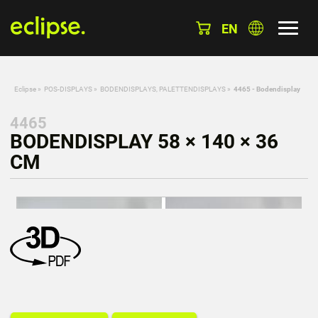
EN
Eclipse
»
POS-DISPLAYS
»
BODENDISPLAYS, PALETTENDISPLAYS
»
4465 - Bodendisplay
4465
BODENDISPLAY 58 × 140 × 36
CM