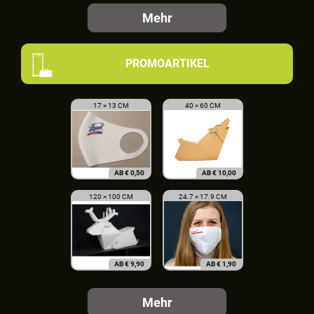
Mehr
PROMOARTIKEL
17 × 13 CM
40 × 60 CM
AB
€
0,50
AB
€
10,00
120 × 100 CM
24.7 × 17.9 CM
AB
€
9,90
AB
€
1,90
Mehr