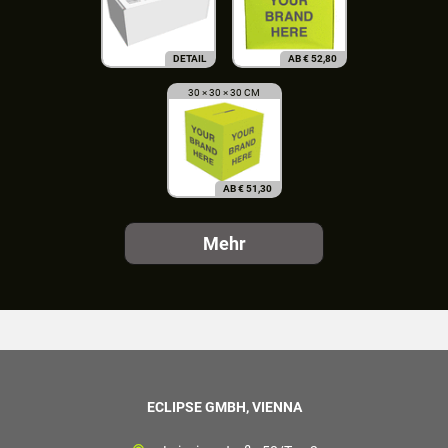
DETAIL
AB
€
52,80
30 × 30 × 30 CM
AB
€
51,30
Mehr
ECLIPSE GMBH, VIENNA