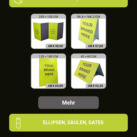
200 × 100 CM
59.4 × 168.2 CM
AB
€
40,50
AB
€
57,60
120 × 180 CM
42 × 60 CM
AB
€
65,00
AB
€
52,30
Mehr
ELLIPSEN, SÄULEN, GATES