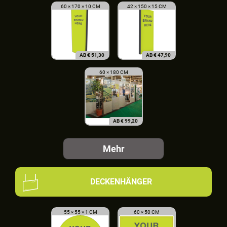
60 × 170 × 10 CM
42 × 150 × 15 CM
AB
€
51,30
AB
€
47,90
60 × 180 CM
AB
€
99,20
Mehr
DECKENHÄNGER
55 × 55 × 1 CM
60 × 50 CM