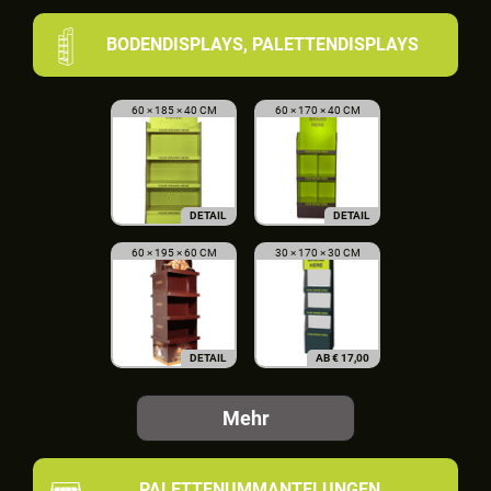
BODENDISPLAYS, PALETTENDISPLAYS
60 × 185 × 40 CM
60 × 170 × 40 CM
DETAIL
DETAIL
60 × 195 × 60 CM
30 × 170 × 30 CM
DETAIL
AB
€
17,00
Mehr
PALETTENUMMANTELUNGEN,