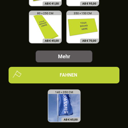
AB
€
41,00
AB
€
95,00
80 × 250 CM
350 × 150 CM
AB
€
45,00
AB
€
70,00
Mehr
FAHNEN
140 × 350 CM
AB
€
65,00