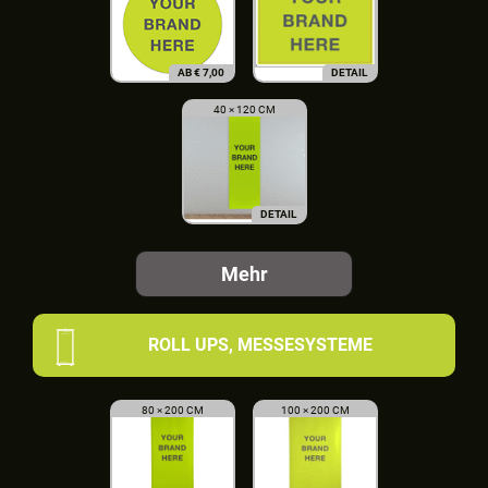
AB
€
7,00
DETAIL
40 × 120 CM
DETAIL
Mehr
ROLL UPS, MESSESYSTEME
80 × 200 CM
100 × 200 CM