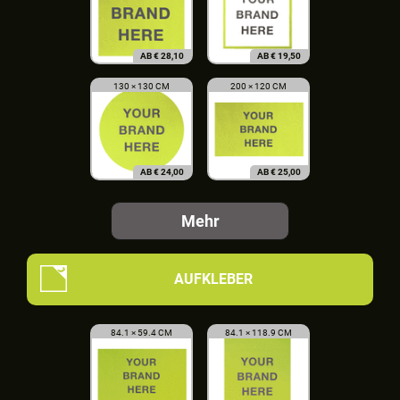
AB
€
28,10
AB
€
19,50
130 × 130 CM
200 × 120 CM
AB
€
24,00
AB
€
25,00
Mehr
AUFKLEBER
84.1 × 59.4 CM
84.1 × 118.9 CM