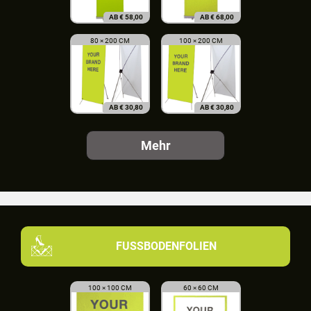
AB
€
58,00
AB
€
68,00
80 × 200 CM
100 × 200 CM
AB
€
30,80
AB
€
30,80
Mehr
FUSSBODENFOLIEN
100 × 100 CM
60 × 60 CM