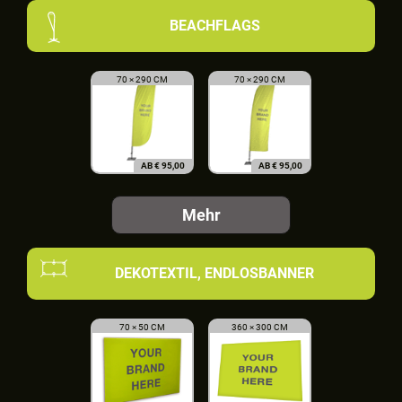
BEACHFLAGS
70 × 290 CM
70 × 290 CM
AB
€
95,00
AB
€
95,00
Mehr
DEKOTEXTIL, ENDLOSBANNER
70 × 50 CM
360 × 300 CM