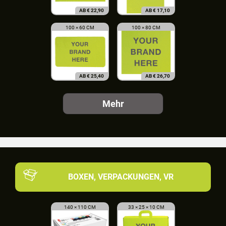
AB
€
22,90
AB
€
17,10
100 × 60 CM
100 × 80 CM
AB
€
25,40
AB
€
26,70
Mehr
BOXEN, VERPACKUNGEN, VR
140 × 110 CM
33 × 25 × 10 CM