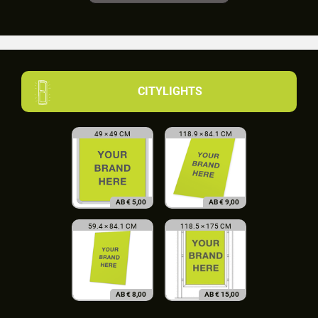
CITYLIGHTS
49 × 49 CM
118.9 × 84.1 CM
AB
€
5,00
AB
€
9,00
59.4 × 84.1 CM
118.5 × 175 CM
AB
€
8,00
AB
€
15,00