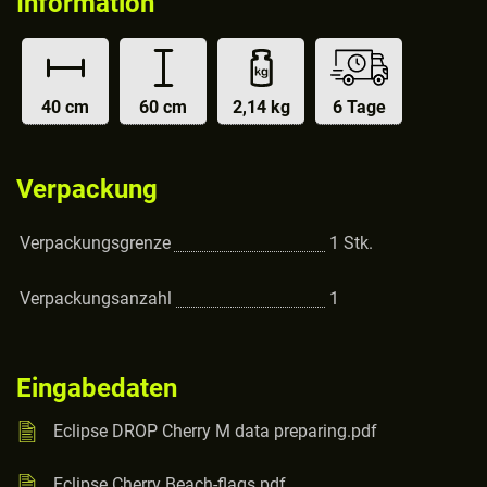
Information
40 cm
60 cm
2,14 kg
6 Tage
Verpackung
Verpackungsgrenze
1
Stk.
Verpackungsanzahl
1
Eingabedaten
Eclipse DROP Cherry M data preparing.pdf
Eclipse Cherry Beach-flags.pdf