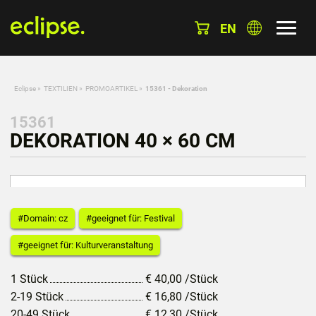
EN
Eclipse
»
TEXTILIEN
»
PROMOARTIKEL
»
15361 - Dekoration
15361
DEKORATION 40 × 60 CM
#Domain: cz
#geeignet für: Festival
#geeignet für: Kulturveranstaltung
1 Stück
€
40,00
/Stück
2-19 Stück
€
16,80
/Stück
20-49 Stück
€
12,30
/Stück