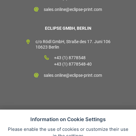
sales.online@eclipse-print.com
ECLIPSE GMBH, BERLIN
c/o Rödl GmbH, Straße des 17. Juni 106
10623 Berlin
+43 (1) 8778548
+43 (1) 8778548-40
sales.online@eclipse-print.com
Information on Cookie Settings
Please enable the use of cookies or customize their use
Verkaufsbedingungen
in the settings
Datenschutz