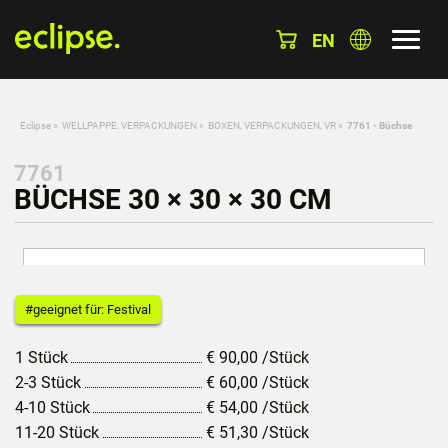
EN
Eclipse
»
WELLPAPPE, VERPACKUNGEN
»
BOXEN, VERPACKUNGEN, VR
»
7761 - Büchse
7761
BÜCHSE 30 × 30 × 30 CM
#geeignet für: Festival
1 Stück
€
90,00
/Stück
2-3 Stück
€
60,00
/Stück
4-10 Stück
€
54,00
/Stück
11-20 Stück
€
51,30
/Stück