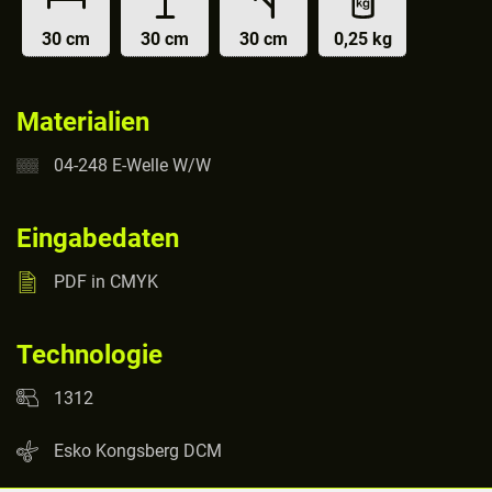
30 cm
30 cm
30 cm
0,25 kg
Materialien
04-248 E-Welle W/W
Eingabedaten
PDF in CMYK
Technologie
1312
Esko Kongsberg DCM