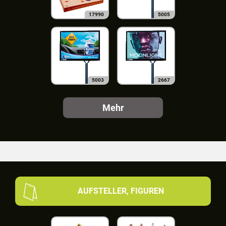
17990
5005
5003
2667
Mehr
AUFSTELLER, FIGUREN