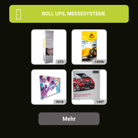
ROLL UPS, MESSESYSTEME
273
14596
3918
1447
Mehr