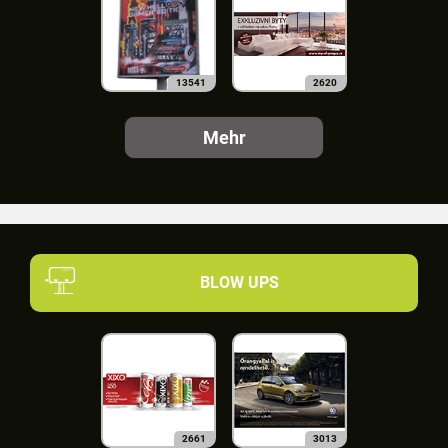
13541
2620
Mehr
BLOW UPS
2661
3013