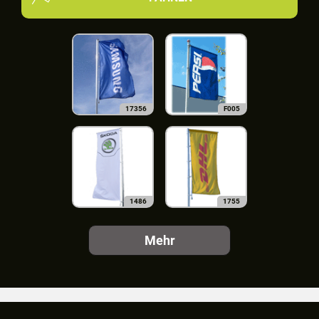
17356
F005
1486
1755
Mehr