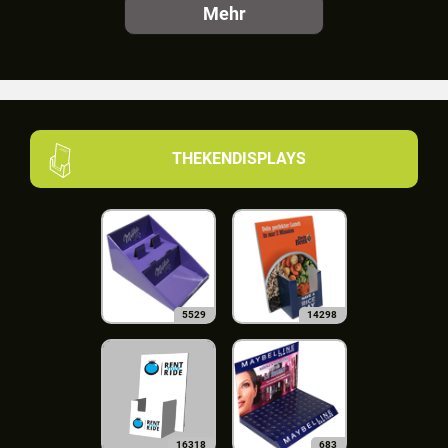
Mehr
THEKENDISPLAYS
5529
14298
16318
683