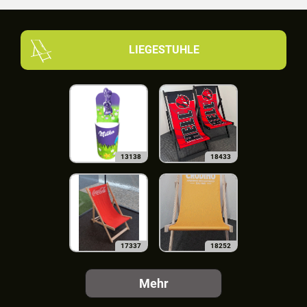
LIEGESTUHLE
13138
18433
17337
18252
Mehr