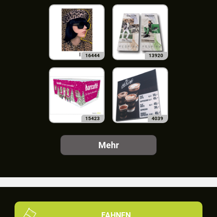
16444
13920
15423
4039
Mehr
FAHNEN