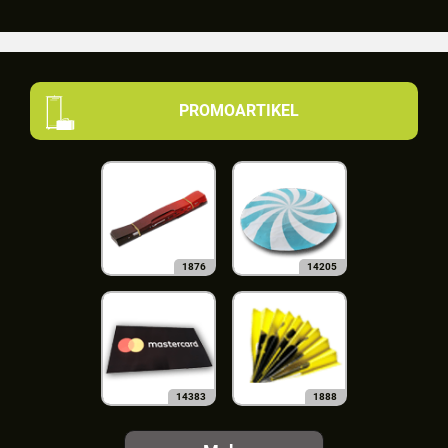
PROMOARTIKEL
1876
14205
14383
1888