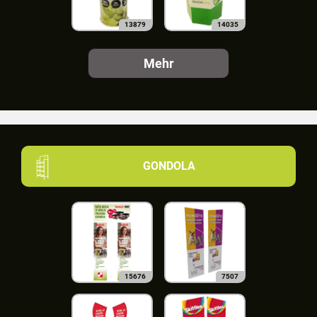
13879
14035
Mehr
GONDOLA
15676
7507