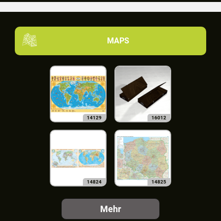
MAPS
14129
16012
14824
14825
Mehr