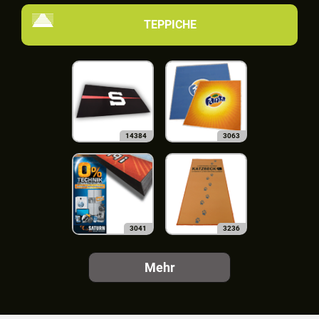
TEPPICHE
14384
3063
3041
3236
Mehr