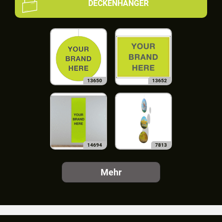
DECKENHÄNGER
13650
13652
14694
7813
Mehr