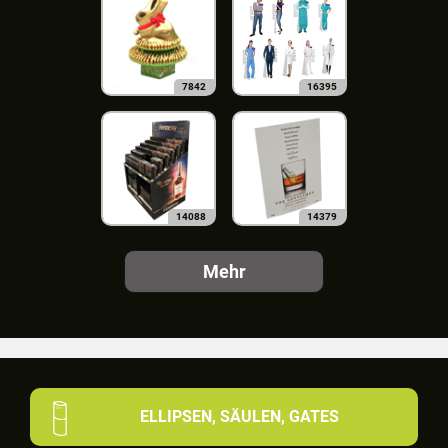
7842
16395
14088
14379
Mehr
ELLIPSEN, SÄULEN, GATES