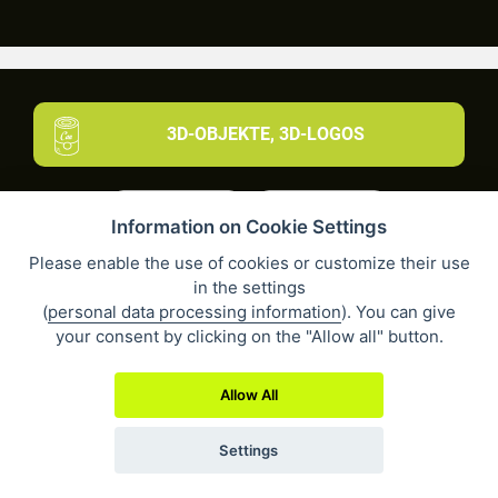
3D-OBJEKTE, 3D-LOGOS
Information on Cookie Settings
Please enable the use of cookies or customize their use
in the settings
(
personal data processing information
). You can give
16384
13775
your consent by clicking on the "Allow all" button.
Allow All
Settings
2259
7489