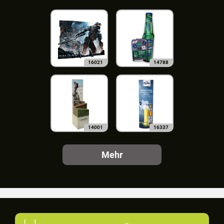
16021
14788
14001
16337
Mehr