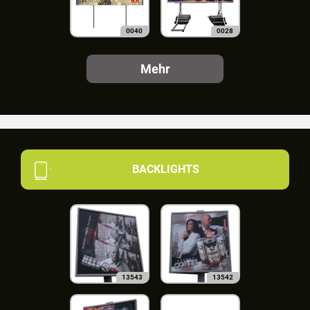
0040
0028
Mehr
BACKLIGHTS
13543
13542