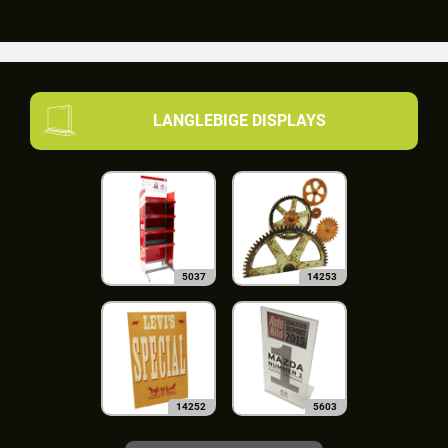
LANGLEBIGE DISPLAYS
5037
14253
14252
5603