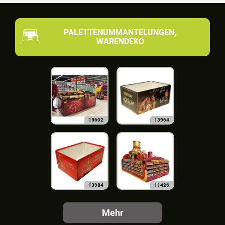
PALETTENUMMANTELUNGEN,
WARENDEKO
15602
13964
13984
11426
Mehr