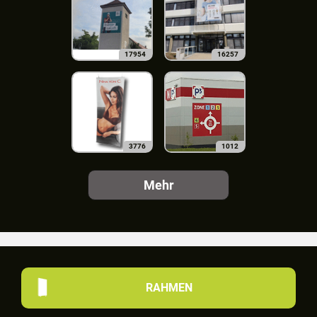
17954
16257
3776
1012
Mehr
RAHMEN